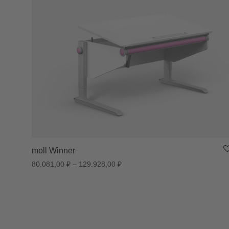
moll Winner
Диапазон цен: 80.081,00 ₽ – 12
80.081,00
₽
–
129.928,00
₽