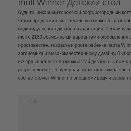
moll Winner Детский стол
Будь то шикарный городской лофт, загородный котт
чтобы предложить максимальную гибкость, разнообр
индивидуального дизайна и адаптации. Регулируемы
moll с 2160 возможными вариантами оформления с
пространстве, возраста и роста ребенка парта Win
эргономике и высококачественному дизайну. Выбор 
исчерпывает всех возможностей дизайна. С помощью
ретроспективе. Популярная гигантская тумба обесп
соответствуют Winner по внешнему виду и вариант