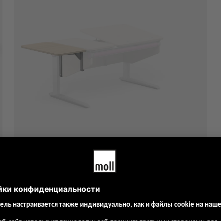
moll Winner Side Top
– 18.980,00 ₽
20.280,00
₽