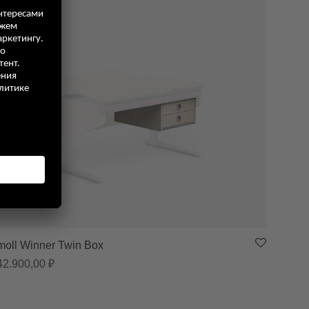
moll Winner Twin Box
570,00 ₽
42.900,00
₽