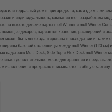
едж или террасный дом в пригороде: то, как и где мы живем
азие и индивидуальность, компания moll разработала моде
е по высоте детские парты moll Winner и moll Winner Com
 помощью декоров, вариантов хранения, расширений и аксе
ner может быть легко адаптирована впоследствии и, таким 
ширины базовой столешницы между moll Winner (120 см) и 
 надстроек Multi Deck, Side Top и Flex Deck moll Winner 
ечивает дополнительное место для хранения и предлагается 
ам исполнения и прекрасно вписываются в общую картину.