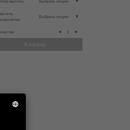
птер высоты
Выбрать опцию
жатель
Выбрать опцию
ьтирозетки
ичество
В корзину