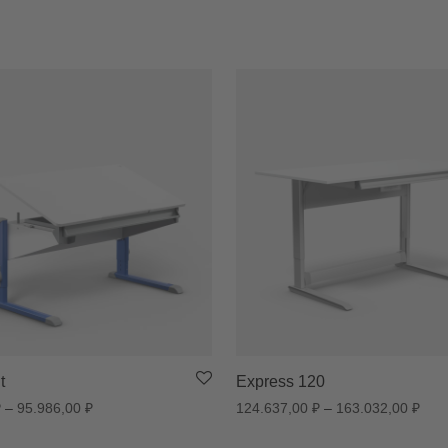
t
Express 120
Диапазон цен: 55.745,00 ₽ – 95.986,00 ₽
Диап
₽
–
95.986,00
₽
124.637,00
₽
–
163.032,00
₽