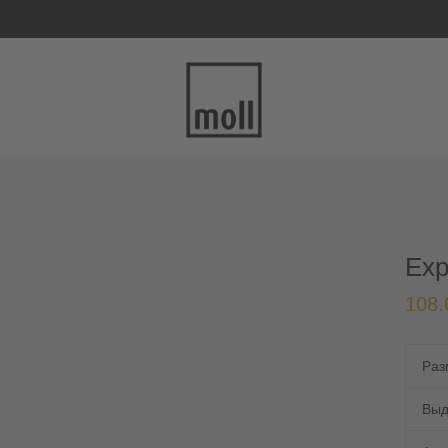
Exp
108.
Раз
Выд