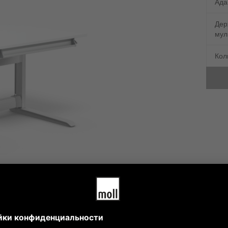
Ада
Дер
мул
Кол