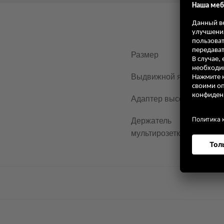
Размер
Выдвижной ящик
Адаптер высоты
Держатель
мультирозетки