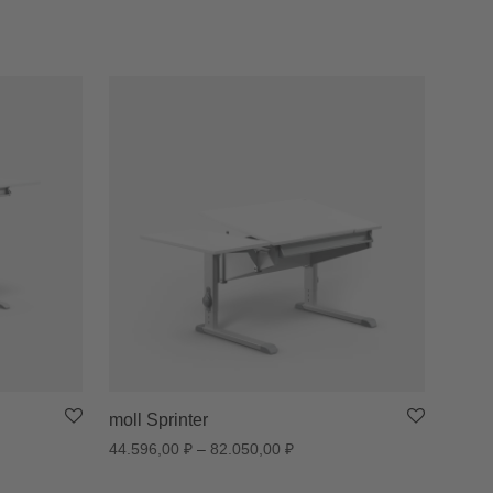
moll Sprinter
азон цен: 124.637,00 ₽ – 163.032,00 ₽
Диапазон цен: 44.596,00 ₽ 
44.596,00
₽
–
82.050,00
₽