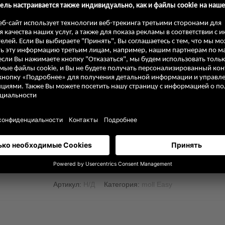
Детали
M, S
без ящика, с ящиком
без адаптера, с адаптером
без держателя, с держателем
Артикул:
Н/Д
Категория:
moll Easy