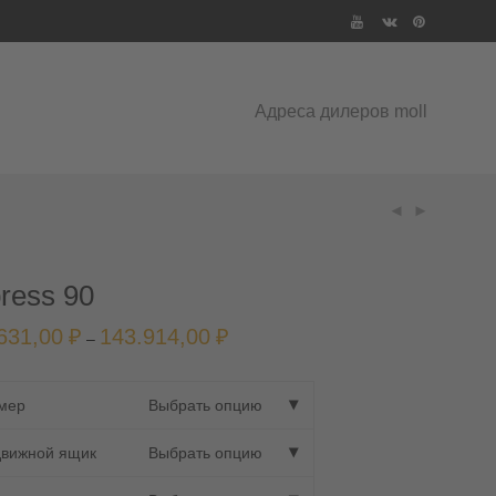
Адреса дилеров moll
ress 90
631,00
₽
143.914,00
₽
Диапазон
–
цен:
108.631,00 ₽
–
143.914,00 ₽
мер
Выбрать опцию
вижной ящик
Выбрать опцию