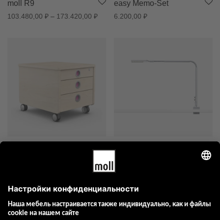
moll R9
easy Memo-Set
Диапазон цен: 103.480,00 ₽ – 173.420
103.480,00
₽
–
173.420,00
₽
6.200,00
₽
moll Pro
moll Flexlight
60.081,00
₽
38.447,00
₽