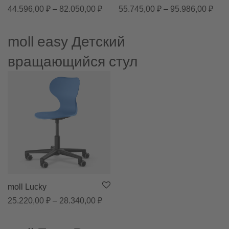
Диапазон цен: 44.596,00 ₽ – 82.0
Диап
44.596,00
₽
–
82.050,00
₽
55.745,00
₽
–
95.986,00
₽
moll easy Детский
вращающийся стул
moll Lucky
Диапазон цен: 25.220,00 ₽ – 28.3
25.220,00
₽
–
28.340,00
₽