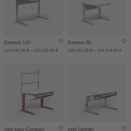
Express 120
Express 90
Диапазон цен: 124.637,00 ₽ – 163.032
Диап
124.637,00
₽
–
163.032,00
₽
108.631,00
₽
–
143.914,00
₽
moll easy Compact
moll Sprinter